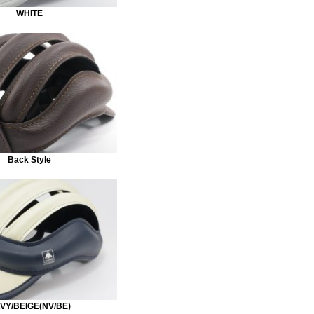
WHITE
Back Style
VY/BEIGE(NV/BE)