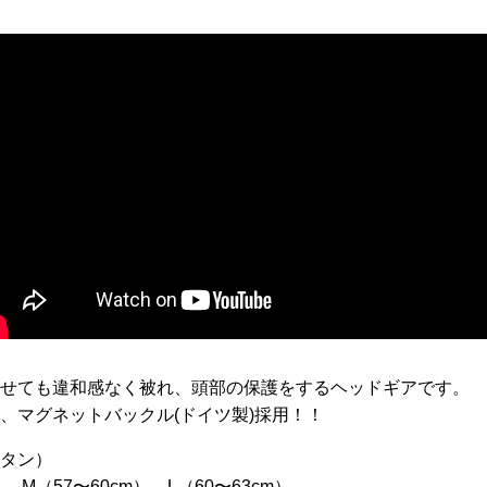
せても違和感なく被れ、頭部の保護をするヘッドギアです。
、マグネットバックル(ドイツ製)採用！！
タン）
）、M（57〜60cm）、L（60〜63cm）