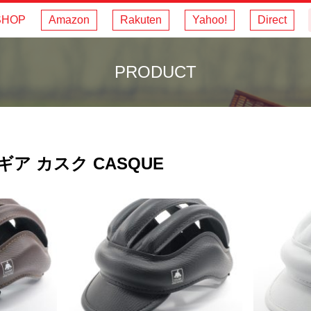
SHOP
Amazon
Rakuten
Yahoo!
Direct
PRODUCT
ア カスク CASQUE