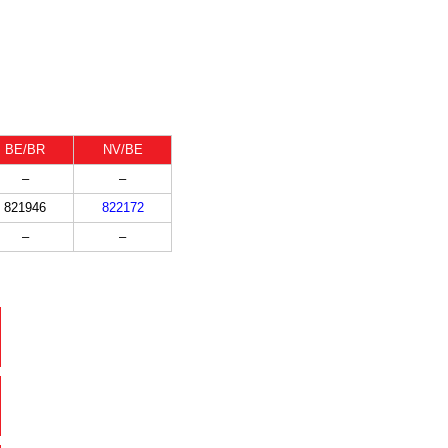
BE/BR
NV/BE
–
–
821946
822172
–
–