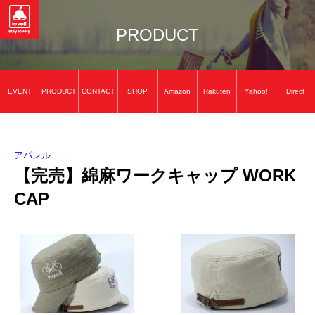
PRODUCT
EVENT
PRODUCT
CONTACT
SHOP
Amazon
Rakuten
Yahoo!
Direct
アパレル
【完売】綿麻ワークキャップ WORK
CAP