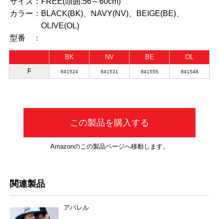
サイズ：
FREE(頭囲:56～60cm)
カラー：
BLACK(BK)、NAVY(NV)、BEIGE(BE)、
OLIVE(OL)
型番 ：
BK
NV
BE
OL
F
841524
841531
841555
841548
この製品を購入する
Amazonのこの製品ページへ移動します。
関連製品
アパレル