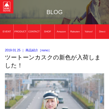
BLOG
EVENT
PRODUCT
CONTACT
SHOP
Amazon
Rakuten
Yahoo!
Direct
2019.01.25
｜
商品紹介
［
nono
］
ツートーンカスクの新色が入荷しま
した！