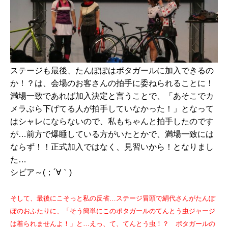
ステージも最後、たんぽぽはポタガールに加入できるの
か！？は、会場のお客さんの拍手に委ねられることに！
満場一致であれば加入決定と言うことで、「あそこでカ
メラぶら下げてる人が拍手していなかった！」となって
はシャレにならないので、私もちゃんと拍手したのです
が…前方で爆睡している方がいたとかで、満場一致には
ならず！！正式加入ではなく、見習いから！となりまし
た…
シビア～(；´∀｀)
そして、最後にこそっと私の反省…ステージ冒頭で絹代さんがたんぽ
ぽのおふたりに、「そう簡単にこのポタガールのてんとう虫ジャージ
は着られませんよ！」と…えっ、て、てんとう虫！？ ポタガールの