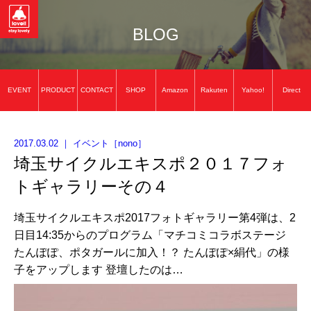
BLOG
EVENT
PRODUCT
CONTACT
SHOP
Amazon
Rakuten
Yahoo!
Direct
2017.03.02
｜
イベント
［
nono
］
埼玉サイクルエキスポ２０１７フォ
トギャラリーその４
埼玉サイクルエキスポ2017フォトギャラリー第4弾は、2
日目14:35からのプログラム「マチコミコラボステージ
たんぽぽ、ポタガールに加入！？ たんぽぽ×絹代」の様
子をアップします 登壇したのは…