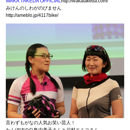
WAKA TAKEDA OFFICIAL
http://wakatakeda.com/
みけんのしわがのびません
http://ameblo.jp/4117bike/
言わずもがなの人気お笑い芸人！
たんぽぽの白鳥由美子さんと川村エミコさん