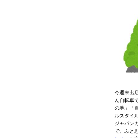
今週末出
ん自転車
の地」「
ルスタイ
ジャパン
で、ふと