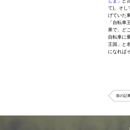
しま」
と言
て)。そし
げていた
「自転車
果で、ど
自転車に
王国」と
になれば
前の記