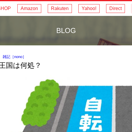
SHOP
Amazon
Rakuten
Yahoo!
Direct
BLOG
｜
雑記
［
nono
］
王国は何処？