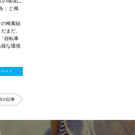
の人の環境に
備を」と掲
その検索結
まだまだ、
そ「自転車
る様な環境
ツイート
次の記事