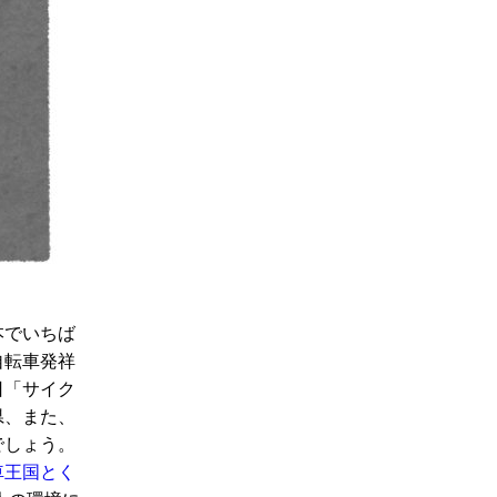
本でいちば
自転車発祥
日「サイク
県、また、
でしょう。
車王国とく