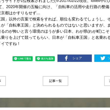
うサイトが1位検索されました(※2017/02/22現在、lovell中
て、2020年開催の五輪に向け、「自転車の活用や走行路の整
東京都はかすりもせず…
王国」以外の言葉で検索をすれば、順位も変わるでしょうし、
こが「自転車王国」と決められるものではないと思いますが、
乗るのが怖いと言う環境のほうが多い日本、わが県(わが町)こ
名乗りを上げて競ってもらい、日本が「自転車王国」と名乗れ
イイですね！
シェア
事
記事一覧