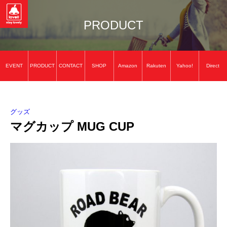
PRODUCT
EVENT
PRODUCT
CONTACT
SHOP
Amazon
Rakuten
Yahoo!
Direct
グッズ
マグカップ MUG CUP