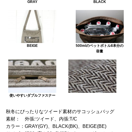
GRAY
BLACK
BEIGE
500mlのペットボトル8本分の
容量
使いやすいダブルファスナー
秋冬にぴったりなツイード素材のサコッシュバッグ
素材：
外張:ツイード、内張:T/C
カラー：
GRAY(GY)、BLACK(BK)、BEIGE(BE)