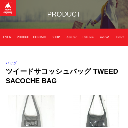
PRODUCT
EVENT
PRODUCT
CONTACT
SHOP
Amazon
Rakuten
Yahoo!
Direct
バッグ
ツイードサコッシュバッグ TWEED
SACOCHE BAG