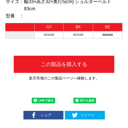
サイズ：
幅33×高さ32×奥行5(cm) ショルダーベルト
83cm
型番 ：
GY
BK
BE
853183
853190
853206
この製品を購入する
楽天市場のこの製品ページへ移動します。
シェア
ツイート