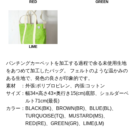
RED
GREEN
LIME
パンチングカーペットを加工する過程で余る未使用生地
をあつめて加工したバッグ。 フェルトのような温かみの
ある生地で、発色の良さが印象的です。
素材 ：
外張:ポリプロピレン、内張:コットン
サイズ：
幅34×高さ43×奥行き15(cm)底部、ショルダーベ
ルト71cm(最長)
カラー：
BLACK(BK)、BROWN(BR)、BLUE(BL)、
TURQUOISE(TQ)、MUSTARD(MS)、
RED(RE)、GREEN(GR)、LIME(LM)