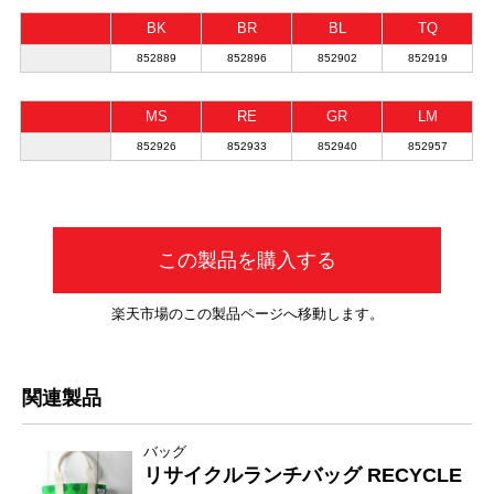
BK
BR
BL
TQ
852889
852896
852902
852919
MS
RE
GR
LM
852926
852933
852940
852957
この製品を購入する
楽天市場のこの製品ページへ移動します。
関連製品
バッグ
リサイクルランチバッグ RECYCLE