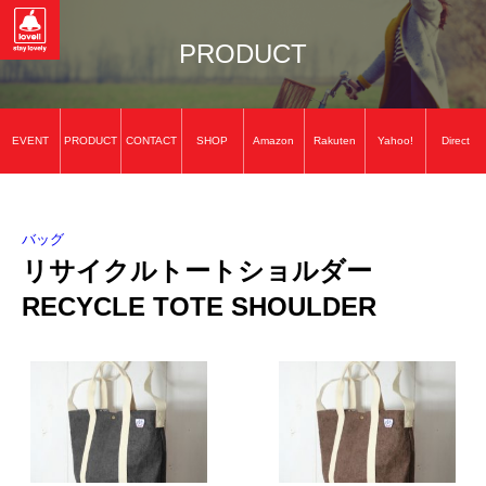
PRODUCT
EVENT
PRODUCT
CONTACT
SHOP
Amazon
Rakuten
Yahoo!
Direct
バッグ
リサイクルトートショルダー
RECYCLE TOTE SHOULDER