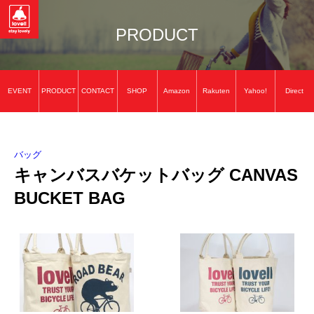
PRODUCT
EVENT
PRODUCT
CONTACT
SHOP
Amazon
Rakuten
Yahoo!
Direct
バッグ
キャンバスバケットバッグ CANVAS
BUCKET BAG