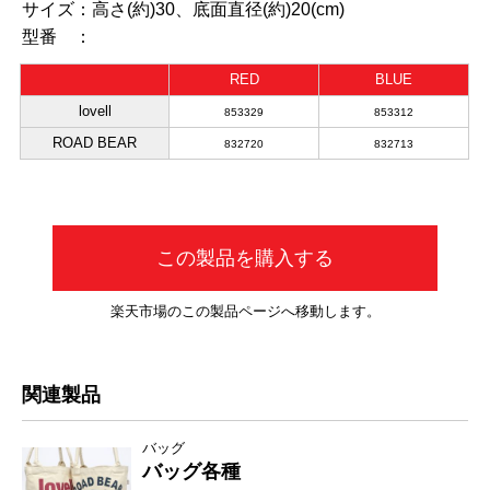
サイズ：
高さ(約)30、底面直径(約)20(cm)
型番 ：
RED
BLUE
lovell
853329
853312
ROAD BEAR
832720
832713
この製品を購入する
楽天市場のこの製品ページへ移動します。
関連製品
バッグ
バッグ各種