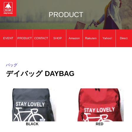
PRODUCT
EVENT
PRODUCT
CONTACT
SHOP
Amazon
Rakuten
Yahoo!
Direct
バッグ
デイバッグ DAYBAG
BLACK
RED