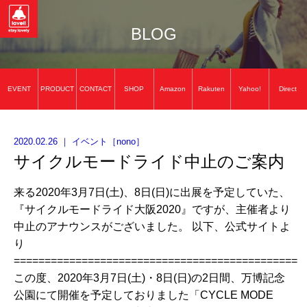
BLOG
EVENT
PRODUCT
CONTACT
SHOP
Amazon
Rakuten
Yahoo!
Direct
2020.02.26
｜
イベント
［
nono
］
サイクルモードライド中止のご案内
来る2020年3月7日(土)、8日(日)に出展を予定していた、
『サイクルモードライド大阪2020』ですが、主催者より
中止のアナウンスがございました。 以下、公式サイトよ
り
==============================================
この度、2020年3月7日(土)・8日(日)の2日間、万博記念
公園にて開催を予定しておりました「CYCLE MODE