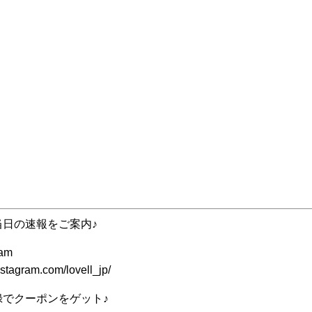
当日の速報をご案内♪
ram
stagram.com/lovell_jp/
録でクーポンをゲット♪