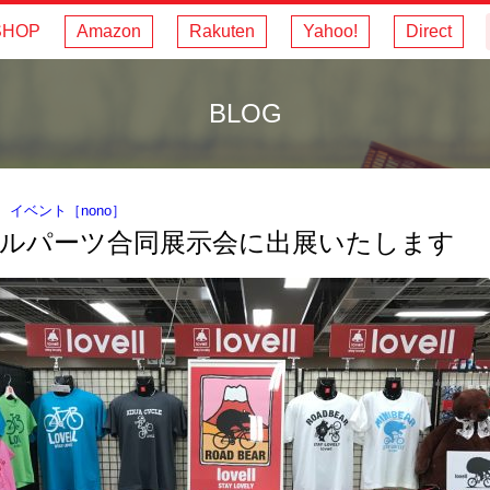
SHOP
Amazon
Rakuten
Yahoo!
Direct
BLOG
｜
イベント
［
nono
］
ルパーツ合同展示会に出展いたします