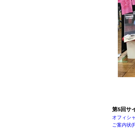
第5回サ
オフィシ
ご案内状(P