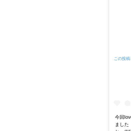
この投稿を
今回l
ました