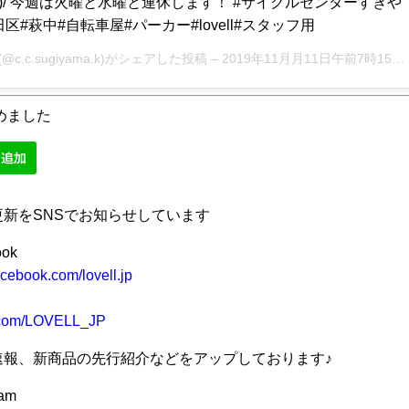
^)/ 今週は火曜と水曜と連休します！ #サイクルセンターすぎや
田区#萩中#自転車屋#パーカー#lovell#スタッフ用
c.c.sugiyama.k)がシェアした投稿 –
2019年11月月11日午前7時15分PST
始めました
更新をSNSでお知らせしています
ook
cebook.com/lovell.jp
r.com/LOVELL_JP
速報、新商品の先行紹介などをアップしております♪
ram