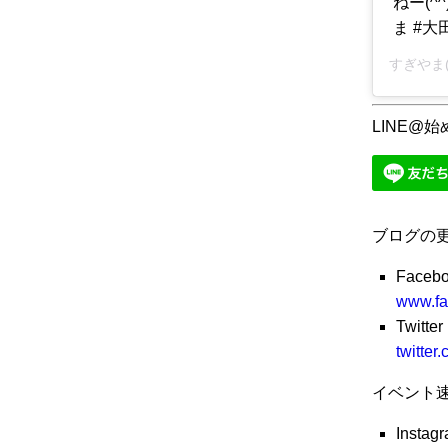
ねー(^
ま #大
すぎやま(@
LINE@
ブログの
Faceb
www.fa
Twitter
twitte
イベント
Instag