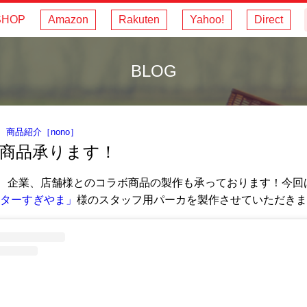
SHOP
Amazon
Rakuten
Yahoo!
Direct
BLOG
｜
商品紹介
［
nono
］
商品承ります！
lでは、企業、店舗様とのコラボ商品の製作も承っております！今回
ターすぎやま」
様のスタッフ用パーカを製作させていただきま