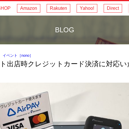
SHOP
Amazon
Rakuten
Yahoo!
Direct
BLOG
｜
イベント
［
nono
］
ト出店時クレジットカード決済に対応い