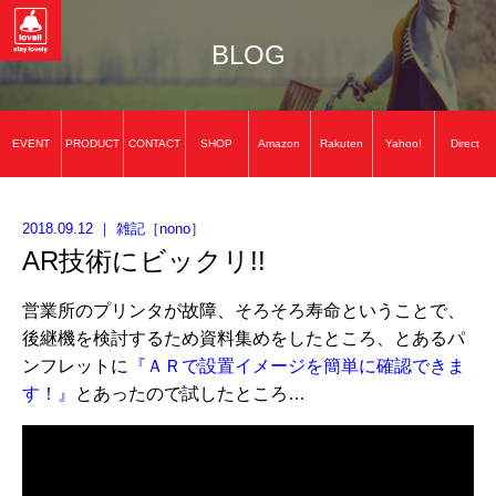
BLOG
EVENT
PRODUCT
CONTACT
SHOP
Amazon
Rakuten
Yahoo!
Direct
2018.09.12
｜
雑記
［
nono
］
AR技術にビックリ!!
営業所のプリンタが故障、そろそろ寿命ということで、
後継機を検討するため資料集めをしたところ、とあるパ
ンフレットに
『ＡＲで設置イメージを簡単に確認できま
す！』
とあったので試したところ…