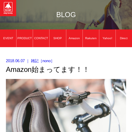
BLOG
EVENT
PRODUCT
CONTACT
SHOP
Amazon
Rakuten
Yahoo!
Direct
2018.06.07
｜
雑記
［
nono
］
Amazon始まってます！！