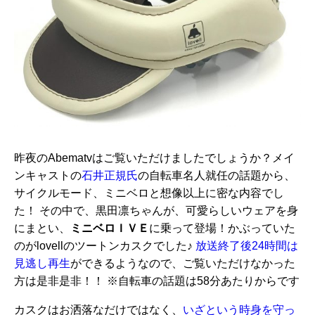
昨夜のAbematvはご覧いただけましたでしょうか？メイ
ンキャストの
石井正規氏
の自転車名人就任の話題から、
サイクルモード、ミニベロと想像以上に密な内容でし
た！ その中で、黒田凛ちゃんが、可愛らしいウェアを身
にまとい、
ミニベロＩＶＥ
に乗って登場！かぶっていた
のがlovellのツートンカスクでした♪
放送終了後24時間は
見逃し再生
ができるようなので、ご覧いただけなかった
方は是非是非！！ ※自転車の話題は58分あたりからです
カスクはお洒落なだけではなく、
いざという時身を守っ