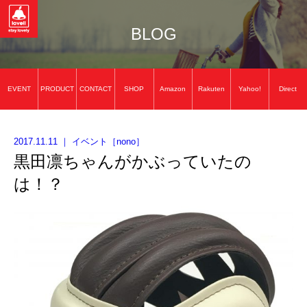
BLOG
EVENT
PRODUCT
CONTACT
SHOP
Amazon
Rakuten
Yahoo!
Direct
2017.11.11
｜
イベント
［
nono
］
黒田凛ちゃんがかぶっていたの
は！？