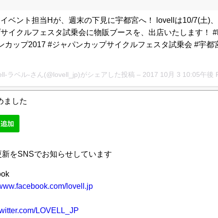
イベント担当Hが、週末の下見に宇都宮へ！ lovellは10/7(土)
サイクルフェスタ試乗会に物販ブースを、出店いたします！ #love
ンカップ2017 #ジャパンカップサイクルフェスタ試乗会 #宇都宮 
vell-ラベル-さん(@lovell_jp)がシェアした投稿 –
2017 10月 3 10:05午後 
始めました
更新をSNSでお知らせしています
ook
/www.facebook.com/lovell.jp
/twitter.com/LOVELL_JP