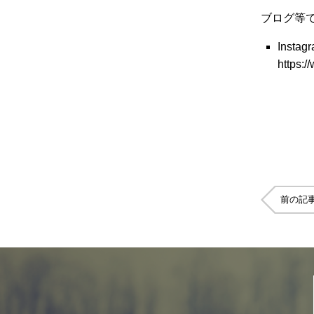
ブログ等
Instag
https:/
前の記