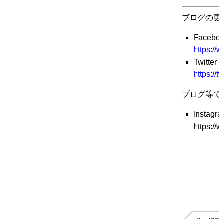
ブログの
Faceb
https:/
Twitter
https:/
ブログ等
Instag
https:/