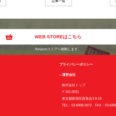
事
記事一覧
WEB STOREはこちら
Amazonストアへ移動します。
プライバシーポリシー
– 運営会社
株式会社トップ
〒161-0031
東京都新宿区西落合3-9-19
TEL：03-6908-3072 FAX：03-6908