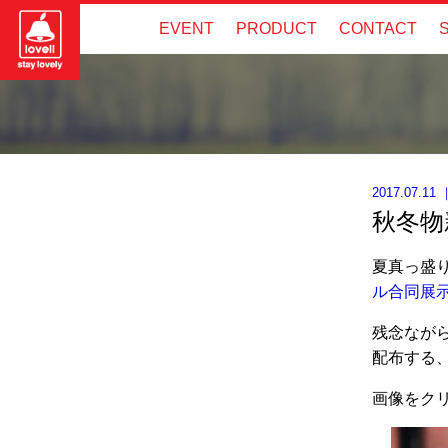
EVENT
PRODUCT
CONTACT
2017.07.11
秋冬物
夏真っ盛
ル合同展
残念なが
配布する
画像をク