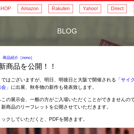
SHOP
Amazon
Rakuten
Yahoo!
Direct
BLOG
｜
商品紹介
［
nono
］
新商品を公開！！
りではございますが、明日、明後日と大阪で開催される
「サイ
示会」
に出展、秋冬物の新作も発表致します。
らこの展示会、一般の方がご入場いただくことができませんの
、新商品のリーフレットを公開させていただきます。
リックしていただくと、PDFを開きます。