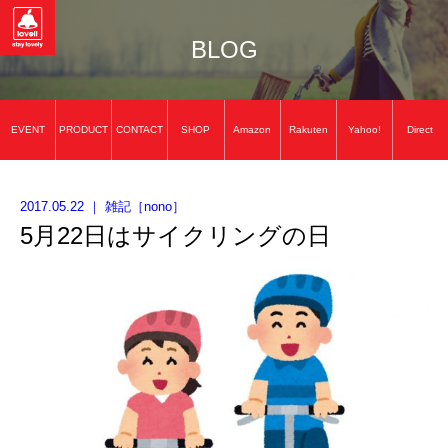
BLOG
EVENT
PRODUCT
CONTACT
SHOP
Amazon
Rakuten
Yahoo!
Direct
2017.05.22
｜
雑記
［
nono
］
5月22日はサイクリングの日