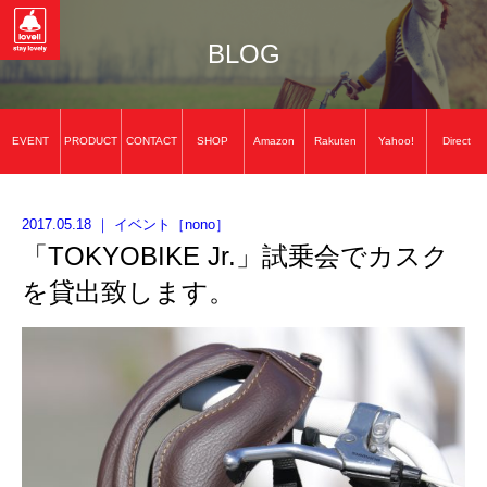
BLOG
EVENT
PRODUCT
CONTACT
SHOP
Amazon
Rakuten
Yahoo!
Direct
2017.05.18
｜
イベント
［
nono
］
「TOKYOBIKE Jr.」試乗会でカスク
を貸出致します。