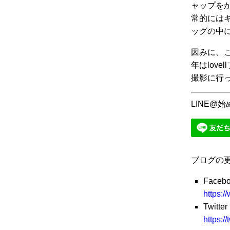
ャップを
常的には
ッグの中
因みに、
年はlov
撮影に行
LINE@
ブログの
Faceb
https:/
Twitter
https:/