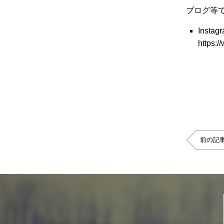
ブログ等
Instag
https:/
前の記