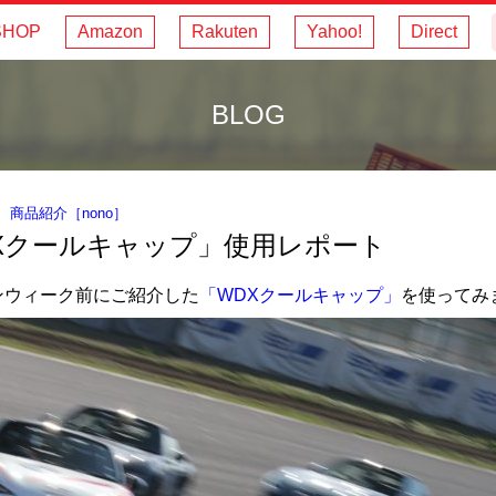
SHOP
Amazon
Rakuten
Yahoo!
Direct
BLOG
｜
商品紹介
［
nono
］
Xクールキャップ」使用レポート
ンウィーク前にご紹介した
「WDXクールキャップ」
を使ってみ