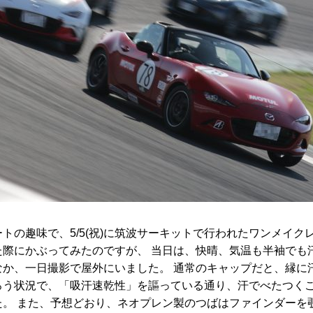
トの趣味で、5/5(祝)に筑波サーキットで行われたワンメイク
た際にかぶってみたのですが、 当日は、快晴、気温も半袖でも
なか、一日撮影で屋外にいました。 通常のキャップだと、縁に
ろう状況で、「吸汗速乾性」を謳っている通り、汗でべたつく
た。 また、予想どおり、ネオプレン製のつばはファインダーを