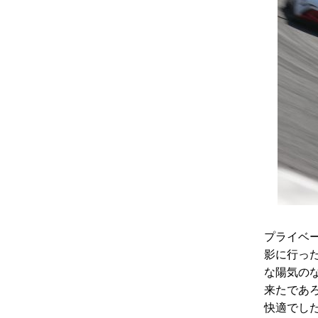
プライベー
影に行っ
な陽気の
来たであ
快適でし