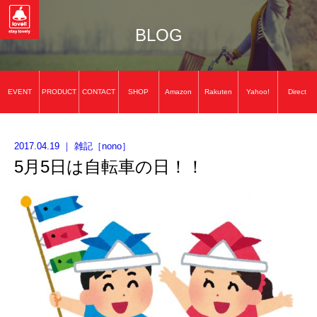
BLOG
EVENT
PRODUCT
CONTACT
SHOP
Amazon
Rakuten
Yahoo!
Direct
2017.04.19
｜
雑記
［
nono
］
5月5日は自転車の日！！