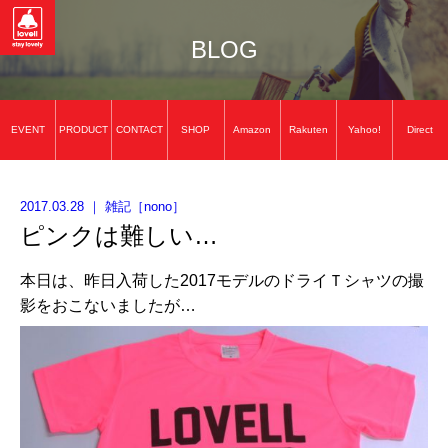
BLOG
EVENT
PRODUCT
CONTACT
SHOP
Amazon
Rakuten
Yahoo!
Direct
2017.03.28
｜
雑記
［
nono
］
ピンクは難しい…
本日は、昨日入荷した2017モデルのドライＴシャツの撮
影をおこないましたが…