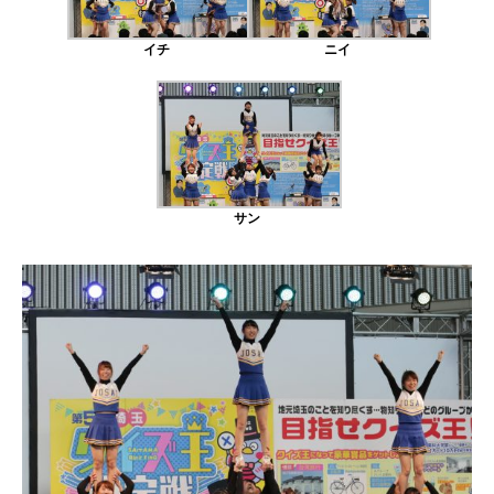
イチ
ニイ
サン