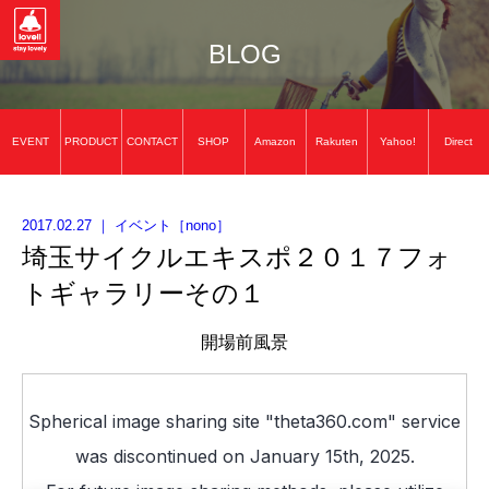
BLOG
EVENT
PRODUCT
CONTACT
SHOP
Amazon
Rakuten
Yahoo!
Direct
2017.02.27
｜
イベント
［
nono
］
埼玉サイクルエキスポ２０１７フォ
トギャラリーその１
開場前風景