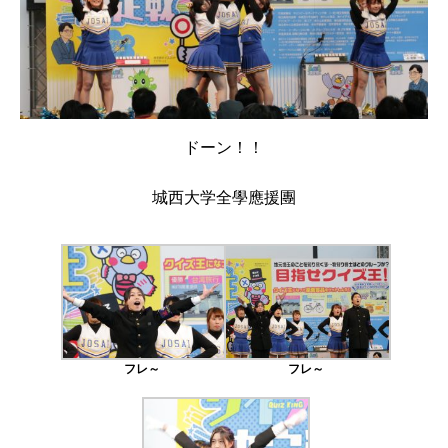
ドーン！！
城西大学全學應援團
フレ～
フレ～