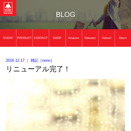
BLOG
EVENT
PRODUCT
CONTACT
SHOP
Amazon
Rakuten
Yahoo!
Direct
2016.12.17
｜
雑記
［
nono
］
リニューアル完了！